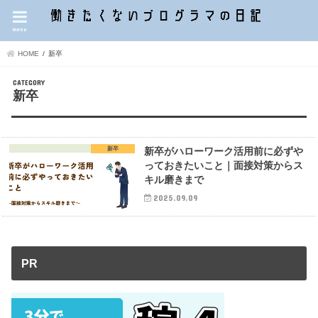
menu
HOME
新卒
新卒
新卒
新卒がハローワーク活用前に必ずや
っておきたいこと｜面接対策からス
キル磨きまで
2025.09.09
PR