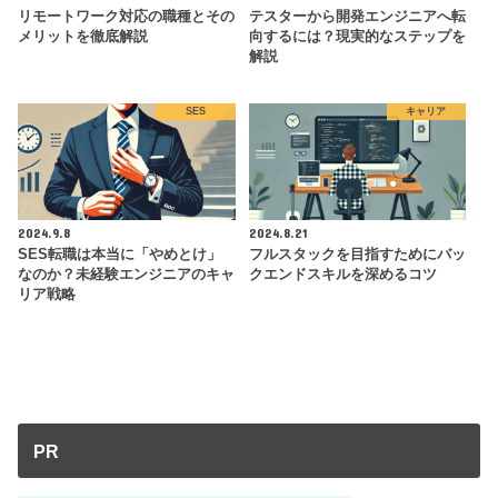
リモートワーク対応の職種とその
テスターから開発エンジニアへ転
メリットを徹底解説
向するには？現実的なステップを
解説
SES
キャリア
2024.9.8
2024.8.21
SES転職は本当に「やめとけ」
フルスタックを目指すためにバッ
なのか？未経験エンジニアのキャ
クエンドスキルを深めるコツ
リア戦略
PR