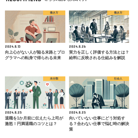
働き方
働き方
2024.8.13
2024.8.26
向上心がない人が陥る末路とプロ
実力を正しく評価する方法とは？
グラマへの転身で得られる未来
給料に反映される仕組みを解説
未分類
社会人
2024.8.25
2024.8.25
退職を1か月前に伝えたら上司が
向いていない仕事にどう対処す
激怒！円満退職のコツとは？
る？合わない仕事で悩む時の解決
策