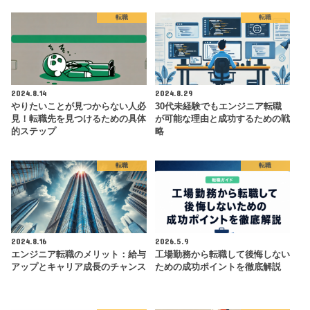
転職
転職
2024.8.14
2024.8.29
やりたいことが見つからない人必
30代未経験でもエンジニア転職
見！転職先を見つけるための具体
が可能な理由と成功するための戦
的ステップ
略
転職
転職
2024.8.16
2026.5.9
エンジニア転職のメリット：給与
工場勤務から転職して後悔しない
アップとキャリア成長のチャンス
ための成功ポイントを徹底解説